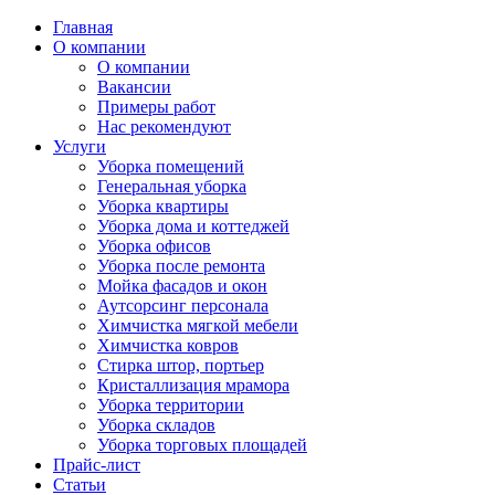
Главная
О компании
О компании
Вакансии
Примеры работ
Нас рекомендуют
Услуги
Уборка помещений
Генеральная уборка
Уборка квартиры
Уборка дома и коттеджей
Уборка офисов
Уборка после ремонта
Мойка фасадов и окон
Аутсорсинг персонала
Химчистка мягкой мебели
Химчистка ковров
Стирка штор, портьер
Кристаллизация мрамора
Уборка территории
Уборка складов
Уборка торговых площадей
Прайс-лист
Cтатьи