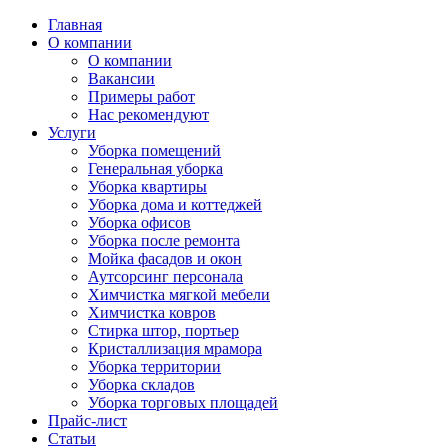
Главная
О компании
О компании
Вакансии
Примеры работ
Нас рекомендуют
Услуги
Уборка помещений
Генеральная уборка
Уборка квартиры
Уборка дома и коттеджей
Уборка офисов
Уборка после ремонта
Мойка фасадов и окон
Аутсорсинг персонала
Химчистка мягкой мебели
Химчистка ковров
Стирка штор, портьер
Кристаллизация мрамора
Уборка территории
Уборка складов
Уборка торговых площадей
Прайс-лист
Cтатьи