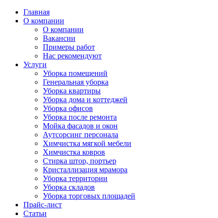
Главная
О компании
О компании
Вакансии
Примеры работ
Нас рекомендуют
Услуги
Уборка помещений
Генеральная уборка
Уборка квартиры
Уборка дома и коттеджей
Уборка офисов
Уборка после ремонта
Мойка фасадов и окон
Аутсорсинг персонала
Химчистка мягкой мебели
Химчистка ковров
Стирка штор, портьер
Кристаллизация мрамора
Уборка территории
Уборка складов
Уборка торговых площадей
Прайс-лист
Cтатьи