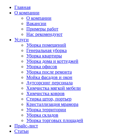
Главная
О компании
О компании
Вакансии
Примеры работ
Нас рекомендуют
Услуги
Уборка помещений
Генеральная уборка
Уборка квартиры
Уборка дома и коттеджей
Уборка офисов
Уборка после ремонта
Мойка фасадов и окон
Аутсорсинг персонала
Химчистка мягкой мебели
Химчистка ковров
Стирка штор, портьер
Кристаллизация мрамора
Уборка территории
Уборка складов
Уборка торговых площадей
Прайс-лист
Cтатьи