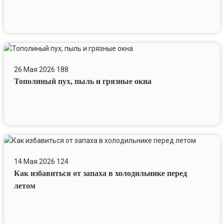
летнему
сезону
Тополиный
пух,
26 Мая 2026
188
пыль
Тополиный пух, пыль и грязные окна
и
грязные
окна
Как
избавиться
14 Мая 2026
124
от
Как избавиться от запаха в холодильнике перед
запаха
в
летом
холодильнике
перед
летом