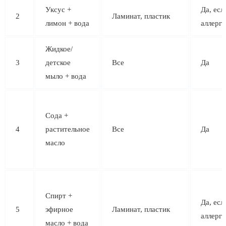
Уксус +
Да, есл
2
Ламинат, пластик
лимон + вода
аллерг
Жидкое/
3
детское
Все
Да
мыло + вода
Сода +
4
растительное
Все
Да
масло
Спирт +
Да, есл
5
эфирное
Ламинат, пластик
аллерг
масло + вода