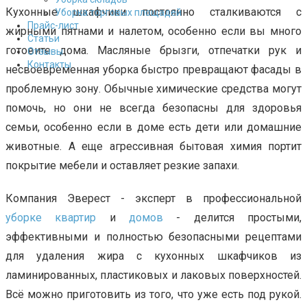
Кухонные шкафчики постоянно сталкиваются с
Уборка торговых площадей
Прайс-лист
жирными пятнами и налетом, особенно если вы много
Cтатьи
готовите дома. Масляные брызги, отпечатки рук и
Отзывы
Контакты
несвоевременная уборка быстро превращают фасады в
проблемную зону. Обычные химические средства могут
помочь, но они не всегда безопасны для здоровья
семьи, особенно если в доме есть дети или домашние
животные. А еще агрессивная бытовая химия портит
покрытие мебели и оставляет резкие запахи.
Компания Эверест - эксперт в профессиональной
уборке квартир
и
домов
- делится простыми,
эффективными и полностью безопасными рецептами
для удаления жира с кухонных шкафчиков из
ламинированных, пластиковых и лаковых поверхностей.
Всё можно приготовить из того, что уже есть под рукой.