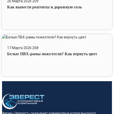
26 Марта 2026
209
реагенты
Как вывести реагенты и дорожную соль
и
дорожную
соль
Белые
ПВХ-
17 Марта 2026
268
рамы
Белые ПВХ-рамы пожелтели? Как вернуть цвет
пожелтели?
Как
вернуть
цвет
Фирма «Эверест» оказывает клининговые
услуги
высокого