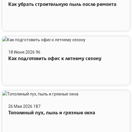
Как убрать строительную пыль после ремонта
пыль
после
ремонта
Как
подготовить
18 Июня 2026
96
офис
Как подготовить офис к летнему сезону
к
летнему
сезону
Тополиный
пух,
26 Мая 2026
187
пыль
Тополиный пух, пыль и грязные окна
и
грязные
окна