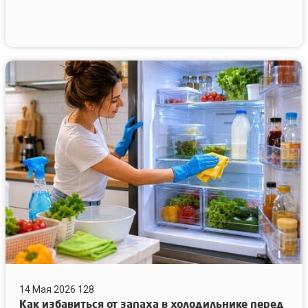
грязные
окна
Как
избавиться
от
запаха
в
холодильнике
перед
летом
14 Мая 2026
128
Как избавиться от запаха в холодильнике перед