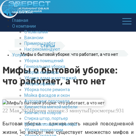
WhatsApp
Главная
Заказать
О компании
звонок
О компании
+7 (843) 296-22-02
Вакансии
Примеры работ
Cтатьи
Нас рекомендуют
Мифы о бытовой уборке: что работает, а что нет
Услуги
Уборка помещений
Генеральная уборка
Мифы о бытовой уборке:
Уборка квартиры
Уборка дома и коттеджей
что работает, а что нет
Уборка офисов
Уборка после ремонта
Мойка фасадов и окон
Аутсорсинг персонала
Химчистка мягкой мебели
22 Мая 2024
Время чтения:
3 минуты
Просмотры:
931
Химчистка ковров
Стирка штор, портьер
Бытовая уборка – важная часть нашей повседневной
Кристаллизация мрамора
Уборка территории
жизни, но вокруг нее существует множество мифов и
Уборка складов