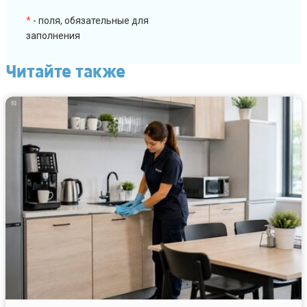
*
- поля, обязательные для
заполнения
Читайте также
Летняя
уборка
кухни
как
убрать
мошек,
запах
и
липкий
налёт