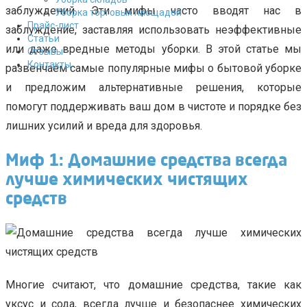
заблуждений. Эти мифы часто вводят нас в
Уборка торговых площадей
Прайс-лист
заблуждение, заставляя использовать неэффективные
Cтатьи
или даже вредные методы уборки. В этой статье мы
Отзывы
Контакты
развенчаем самые популярные мифы о бытовой уборке
и предложим альтернативные решения, которые
помогут поддерживать ваш дом в чистоте и порядке без
лишних усилий и вреда для здоровья.
Миф 1: Домашние средства всегда
лучше химических чистящих
средств
Многие считают, что домашние средства, такие как
уксус и сода, всегда лучше и безопаснее химических