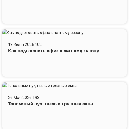
после
ремонта
Как
подготовить
18 Июня 2026
102
офис
Как подготовить офис к летнему сезону
к
летнему
сезону
Тополиный
пух,
26 Мая 2026
193
пыль
Тополиный пух, пыль и грязные окна
и
грязные
окна