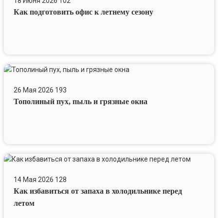
18 Июня 2026
102
офис
Как подготовить офис к летнему сезону
к
летнему
сезону
Тополиный
пух,
26 Мая 2026
193
пыль
Тополиный пух, пыль и грязные окна
и
грязные
окна
Как
избавиться
14 Мая 2026
128
от
Как избавиться от запаха в холодильнике перед
запаха
в
летом
холодильнике