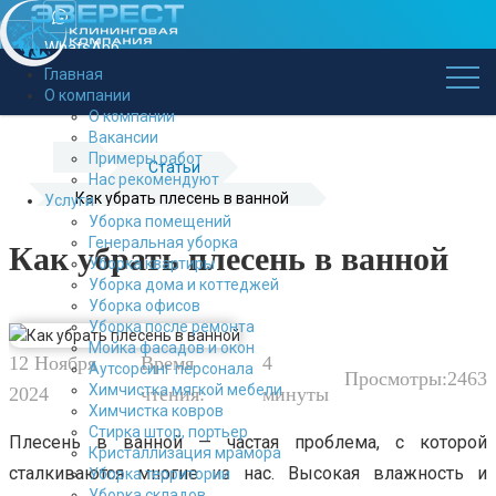
WhatsApp
Главная
Заказать
О компании
звонок
О компании
+7 (843) 296-22-02
Вакансии
Примеры работ
Cтатьи
Нас рекомендуют
Как убрать плесень в ванной
Услуги
Уборка помещений
Генеральная уборка
Как убрать плесень в ванной
Уборка квартиры
Уборка дома и коттеджей
Уборка офисов
Уборка после ремонта
Мойка фасадов и окон
12 Ноября
Время
4
Аутсорсинг персонала
Просмотры:
2463
Химчистка мягкой мебели
2024
чтения:
минуты
Химчистка ковров
Стирка штор, портьер
Плесень в ванной — частая проблема, с которой
Кристаллизация мрамора
сталкиваются многие из нас. Высокая влажность и
Уборка территории
Уборка складов