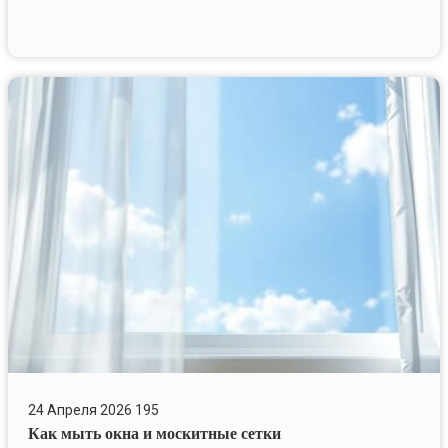
перед
летом
Как
мыть
окна
и
москитные
сетки
24 Апреля 2026
195
Как мыть окна и москитные сетки