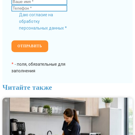
Даю согласие на
обработку
персональных данных *
*
- поля, обязательные для
заполнения
Читайте также
Летняя
уборка
кухни
как
убрать
мошек,