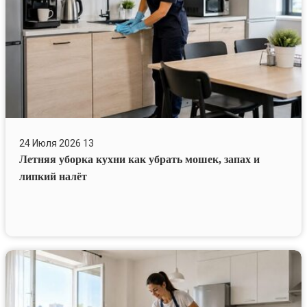
запах
и
липкий
налёт
24 Июля 2026
13
Летняя уборка кухни как убрать мошек, запах и
липкий налёт
Почему
в
квартире
неприятный