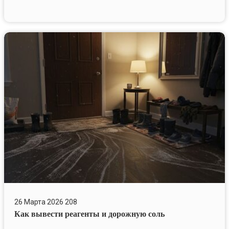
Как
вывести
реагенты
и
дорожную
соль
26 Марта 2026
208
Как вывести реагенты и дорожную соль