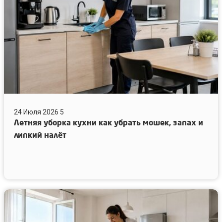
мошек,
запах
и
липкий
налёт
24 Июля 2026
5
Летняя уборка кухни как убрать мошек, запах и
липкий налёт
Почему
в
квартире