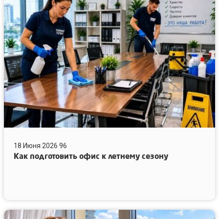
офис
к
летнему
сезону
18 Июня 2026
96
Как подготовить офис к летнему сезону
Тополиный