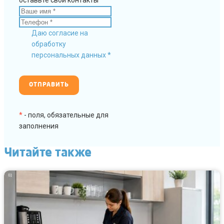
оставьте свои контакты
Даю согласие на
обработку
персональных данных *
*
- поля, обязательные для
заполнения
Читайте также
Летняя
уборка
кухни
как
убрать