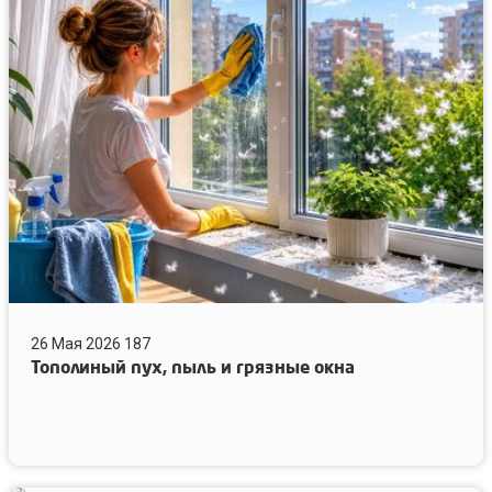
пух,
пыль
и
грязные
окна
26 Мая 2026
187
Тополиный пух, пыль и грязные окна