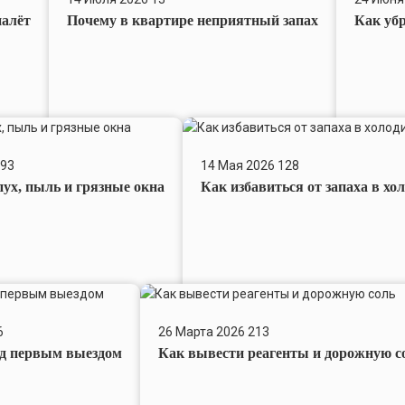
квартире
строитель
налёт
Почему в квартире неприятный запах
Как уб
неприятный
пыль
запах
после
ремонта
Как
избавиться
93
14 Мая 2026
128
от
ух, пыль и грязные окна
Как избавиться от запаха в хо
запаха
в
холодильнике
перед
летом
Как
вывести
6
26 Марта 2026
213
реагенты
ед первым выездом
Как вывести реагенты и дорожную с
и
дорожную
соль