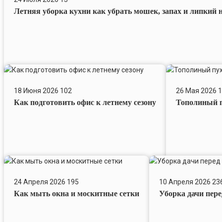
кухни
Летняя уборка кухни как убрать мошек, запах и липкий 
как
убрать
мошек,
запах
и
липкий
Как
Тополиный
налёт
подготовить
пух,
18 Июня 2026
102
26 Мая 2026
1
офис
пыль
Как подготовить офис к летнему сезону
Тополиный п
к
и
летнему
грязные
сезону
окна
Как
Уборка
мыть
дачи
24 Апреля 2026
195
10 Апреля 2026
23
окна
перед
Как мыть окна и москитные сетки
Уборка дачи пер
и
первым
москитные
выездом
сетки