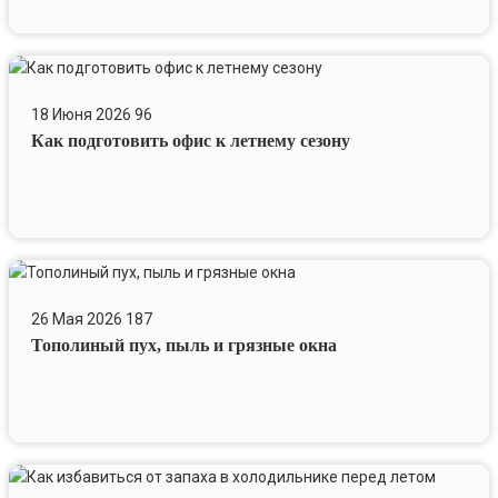
Как
подготовить
18 Июня 2026
96
офис
Как подготовить офис к летнему сезону
к
летнему
сезону
Тополиный
пух,
26 Мая 2026
187
пыль
Тополиный пух, пыль и грязные окна
и
грязные
окна
Как