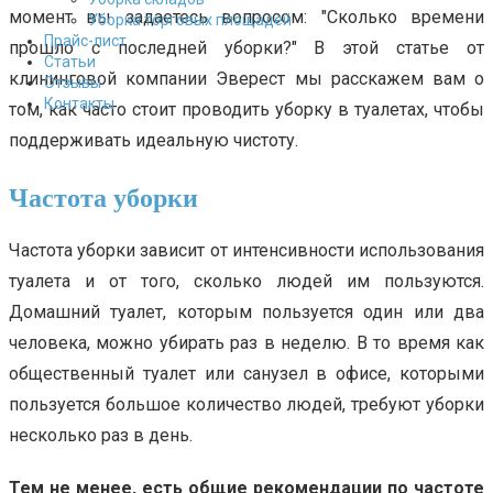
момент вы задаетесь вопросом: "Сколько времени
Уборка торговых площадей
Прайс-лист
прошло с последней уборки?" В этой статье от
Cтатьи
клининговой компании Эверест мы расскажем вам о
Отзывы
Контакты
том, как часто стоит проводить уборку в туалетах, чтобы
поддерживать идеальную чистоту.
Частота уборки
Частота уборки зависит от интенсивности использования
туалета и от того, сколько людей им пользуются.
Домашний туалет, которым пользуется один или два
человека, можно убирать раз в неделю. В то время как
общественный туалет или санузел в офисе, которыми
пользуется большое количество людей, требуют уборки
несколько раз в день.
Тем не менее, есть общие рекомендации по частоте