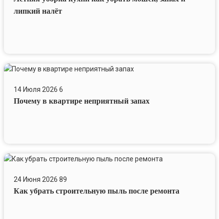
убрать
липкий налёт
мошек,
запах
и
липкий
налёт
Почему
в
14 Июля 2026
6
квартире
Почему в квартире неприятный запах
неприятный
запах
Как
убрать
24 Июня 2026
89
строительную
Как убрать строительную пыль после ремонта
пыль
после
ремонта