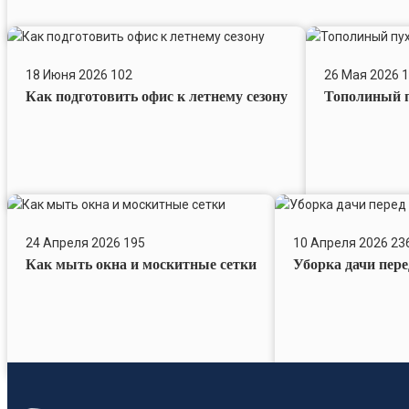
и
липкий
Как
Тополиный
налёт
подготовить
пух,
18 Июня 2026
102
26 Мая 2026
1
офис
пыль
Как подготовить офис к летнему сезону
Тополиный п
к
и
летнему
грязные
сезону
окна
Как
Уборка
мыть
дачи
24 Апреля 2026
195
10 Апреля 2026
23
окна
перед
Как мыть окна и москитные сетки
Уборка дачи пер
и
первым
москитные
выездом
сетки