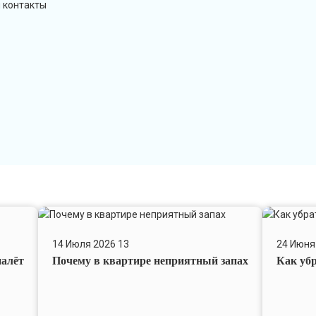
и контакты
Почему
Как
в
убрать
14 Июля 2026
13
24 Июня
квартире
строитель
налёт
Почему в квартире неприятный запах
Как уб
неприятный
пыль
запах
после
ремонта