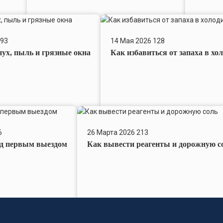
Как
избавиться
93
14 Мая 2026
128
от
ух, пыль и грязные окна
Как избавиться от запаха в хо
запаха
в
холодильнике
перед
летом
Как
вывести
6
26 Марта 2026
213
реагенты
ед первым выездом
Как вывести реагенты и дорожную с
и
дорожную
соль