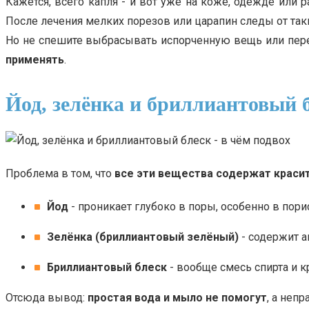
Кажется, всего капля - и вот уже на коже, одежде или р
После лечения мелких порезов или царапин следы от так
Но не спешите выбрасывать испорченную вещь или перек
применять
.
Йод, зелёнка и бриллиантовый б
Проблема в том, что
все эти вещества содержат краси
Йод
- проникает глубоко в поры, особенно в пори
Зелёнка (бриллиантовый зелёный)
- содержит а
Бриллиантовый блеск
- вообще смесь спирта и кр
Отсюда вывод:
простая вода и мыло не помогут
, а неп