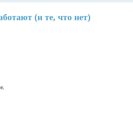
отают (и те, что нет)
е;