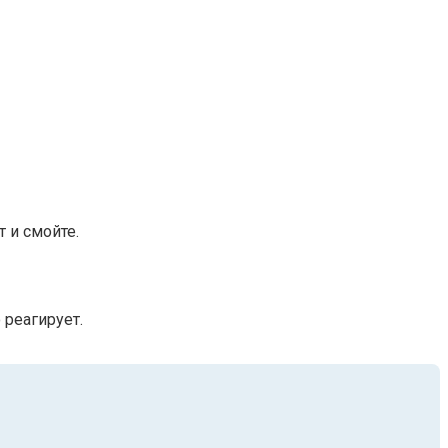
 и смойте.
 реагирует.
.