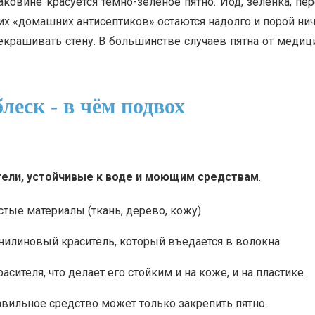
аковине красуется тёмно-зелёное пятно. Йод, зелёнка, п
их «домашних антисептиков» остаются надолго и порой нич
рашивать стену. В большинстве случаев пятна от медици
леск - в чём подвох
тели, устойчивые к воде и моющим средствам
.
стые материалы (ткань, дерево, кожу).
нилиновый краситель, который въедается в волокна.
асителя, что делает его стойким и на коже, и на пластике.
равильное средство может только закрепить пятно.