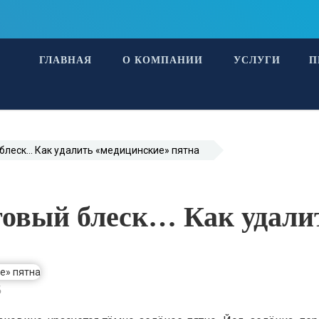
ГЛАВНАЯ
О КОМПАНИИ
УСЛУГИ
П
 блеск… Как удалить «медицинские» пятна
нтовый блеск… Как удали
5