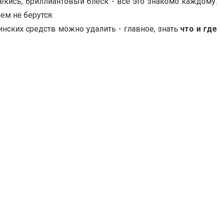
ерекись, бриллиантовый блеск - всё это знакомо каждому.
ем не берутся.
нских средств можно удалить - главное, знать
что и где