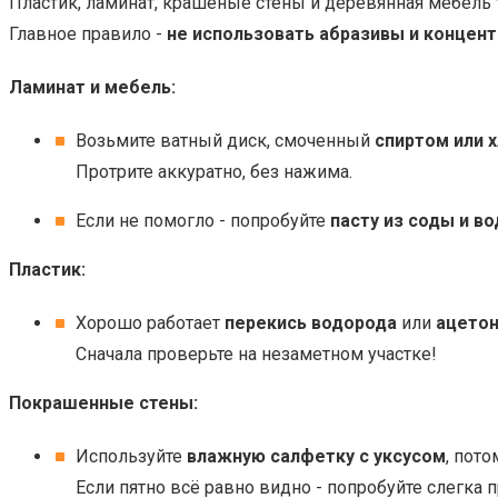
Пластик, ламинат, крашеные стены и деревянная мебель 
Главное правило -
не использовать абразивы и концен
Ламинат и мебель:
Возьмите ватный диск, смоченный
спиртом или 
Протрите аккуратно, без нажима.
Если не помогло - попробуйте
пасту из соды и в
Пластик:
Хорошо работает
перекись водорода
или
ацетон
Сначала проверьте на незаметном участке!
Покрашенные стены:
Используйте
влажную салфетку с уксусом
, пот
Если пятно всё равно видно - попробуйте слегка 