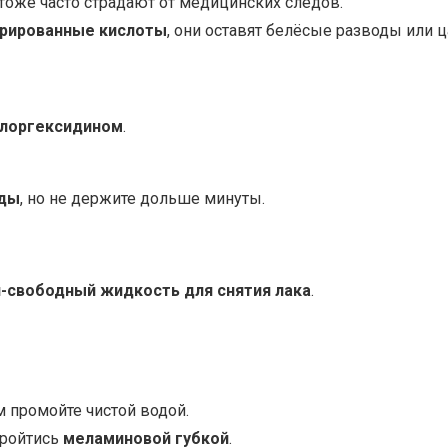
тоже часто страдают от медицинских следов.
трированные кислоты
, они оставят белёсые разводы или 
хлоргексидином
.
оды
, но не держите дольше минуты.
-свободный жидкость для снятия лака
.
ом промойте чистой водой.
пройтись
меламиновой губкой
.