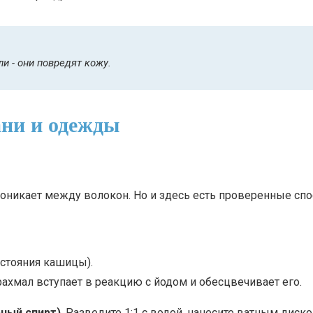
ли - они повредят кожу.
ани и одежды
роникает между волокон. Но и здесь есть проверенные спо
остояния кашицы).
рахмал вступает в реакцию с йодом и обесцвечивает его.
ный спирт)
. Разведите 1:1 с водой, нанесите ватным диско