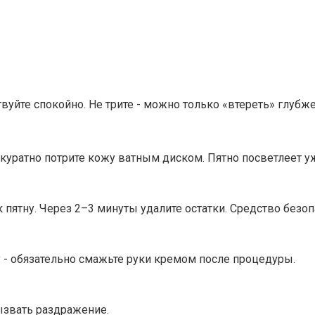
твуйте спокойно. Не трите - можно только «втереть» глубж
куратно потрите кожу ватным диском. Пятно посветлеет уж
 пятну. Через 2–3 минуты удалите остатки. Средство безо
у - обязательно смажьте руки кремом после процедуры.
ызвать раздражение.