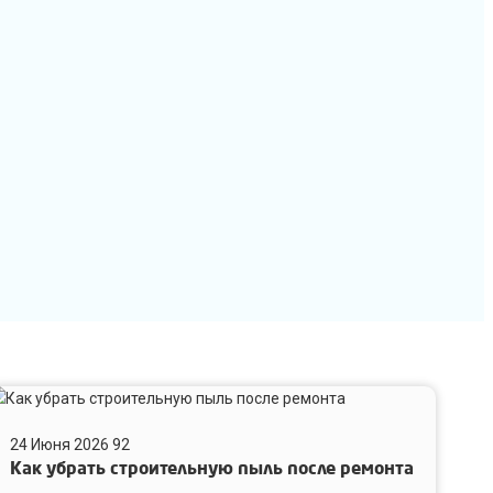
ак
брать
24 Июня 2026
92
троительную
Как убрать строительную пыль после ремонта
ыль