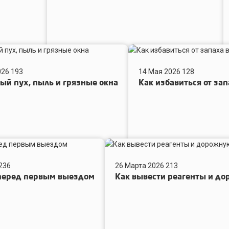
запах
п
р
Как
избавиться
026
193
14 Мая 2026
128
от
ый пух, пыль и грязные окна
Как избавиться от за
запаха
в
холодильнике
перед
летом
Как
вывести
236
26 Марта 2026
213
реагенты
 перед первым выездом
Как вывести реагенты и до
и
дорожную
соль