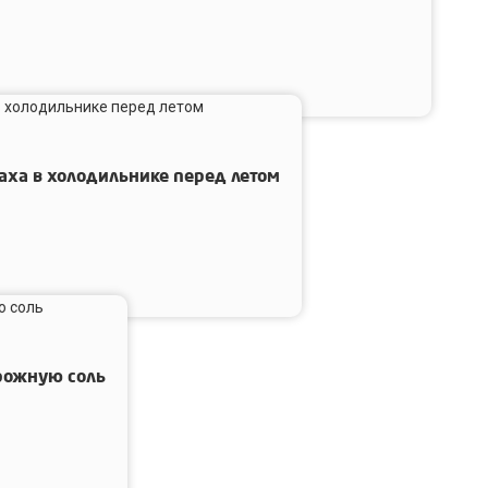
осле
емонта
паха в холодильнике перед летом
рожную соль