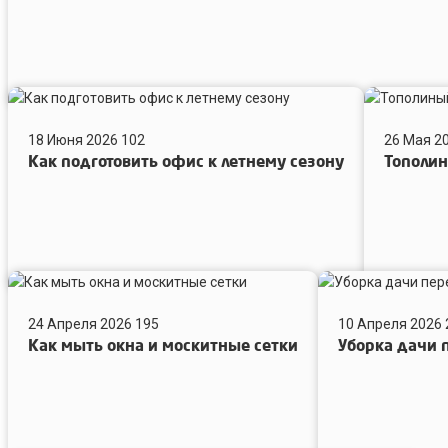
убрать
мошек,
запах
и
липкий
Как
Тополиный
налёт
подготовить
пух,
18 Июня 2026
102
26 Мая 2
офис
пыль
Как подготовить офис к летнему сезону
Тополин
к
и
летнему
грязные
сезону
окна
Как
Уборка
мыть
дачи
24 Апреля 2026
195
10 Апреля 2026
окна
перед
Как мыть окна и москитные сетки
Уборка дачи
и
первым
москитные
выездом
сетки