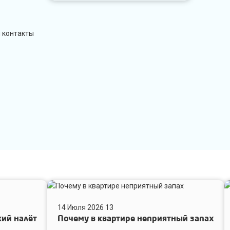
и контакты
Почему
К
в
у
14 Июля 2026
13
квартире
с
кий налёт
Почему в квартире неприятный запах
неприятный
п