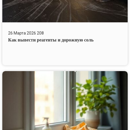
26 Марта 2026
208
Как вывести реагенты и дорожную соль
Белые
ПВХ-
рамы
пожелтели?
Как
вернуть
цвет