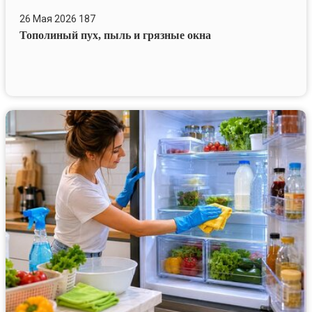
пух,
26 Мая 2026
187
пыль
Тополиный пух, пыль и грязные окна
и
грязные
окна
Как
избавиться
от
запаха
в
холодильнике
перед
летом