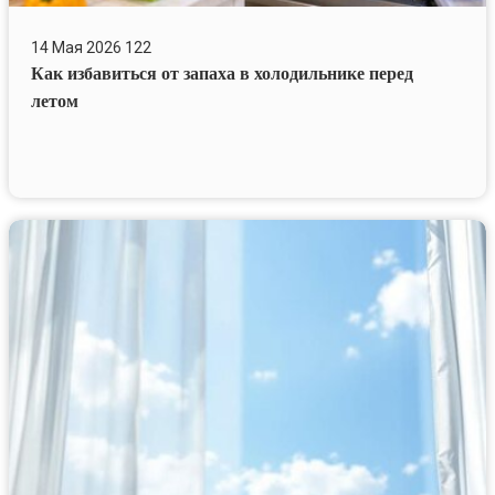
14 Мая 2026
122
Как избавиться от запаха в холодильнике перед
летом
Как
мыть
окна
и
москитные
сетки