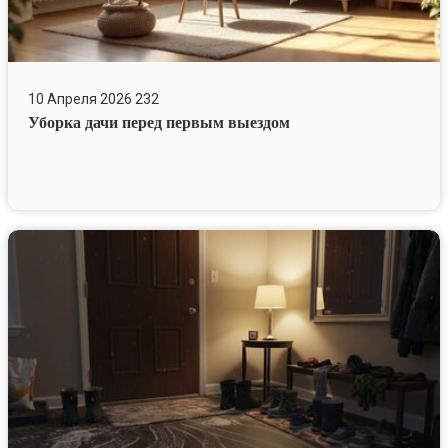
10 Апреля 2026
232
Уборка дачи перед первым выездом
Как
вывести
реагенты
и
дорожную
соль